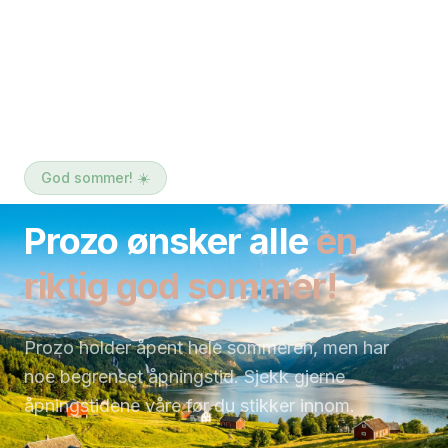
Arbeidstøy
Trygt og komfortabelt.
Hver dag.
Vi leverer arbeidstøy fra ledende merker.
Sertifisert og tilpasset dine behov.
Jobman
Projob
Aalesund Protective Wear
3X Workwear
Snickers
Blåkläder