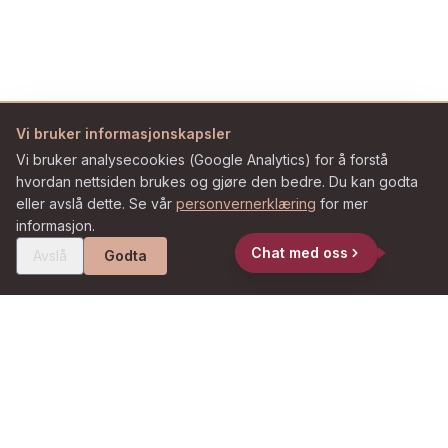
Vi bruker informasjonskapsler
Vi bruker analysecookies (Google Analytics) for å forstå
hvordan nettsiden brukes og gjøre den bedre. Du kan godta
eller avslå dette. Se vår
personvernerklæring
for mer
informasjon.
Chat med oss
Avslå
Godta
VÅRE TJENESTER
Alt under ett tak