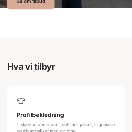
Be om tilbud
Hva vi tilbyr
👕
Profilbekledning
T-skjorter, penskjorter, softshell-jakker, ullgensere
og allværsjakker med din logo.